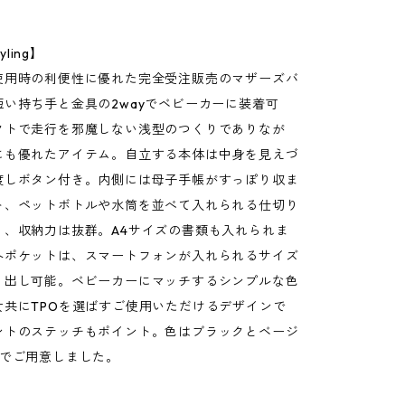
yling】
使用時の利便性に優れた完全受注販売のマザーズバ
短い持ち手と金具の2wayでベビーカーに装着可
クトで走行を邪魔しない浅型のつくりでありなが
にも優れたアイテム。自立する本体は中身を見えづ
渡しボタン付き。内側には母子手帳がすっぽり収ま
ト、ペットボトルや水筒を並べて入れられる仕切り
り、収納力は抜群。A4サイズの書類も入れられま
外ポケットは、スマートフォンが入れられるサイズ
り出し可能。ベビーカーにマッチするシンプルな色
女共にTPOを選ばすご使用いただけるデザインで
ントのステッチもポイント。色はブラックとベージ
開でご用意しました。