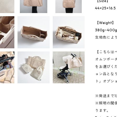
【Size】
44×25×16.5
【Weight】
380g~400
生地色によ
【こちらは
オムツポー
をお選びく
ョン品とな
ト」オプシ
※発送まで
※照明の関
ります。