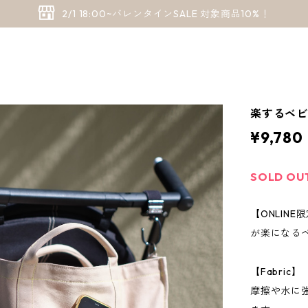
2/1 18:00~バレンタインSALE 対象商品10%！
楽するベビー
¥9,780
SOLD OU
【ONLIN
が楽になる
【Fabric】
摩擦や水に