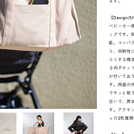
ます。
【Design/St
ベビーカー
ッグです。
能。コンパ
ら、収納性
らくする橋
る内ポケッ
が付いてお
す。両面の
でサッと取
合いで、男
す。アクセ
ュの2色展